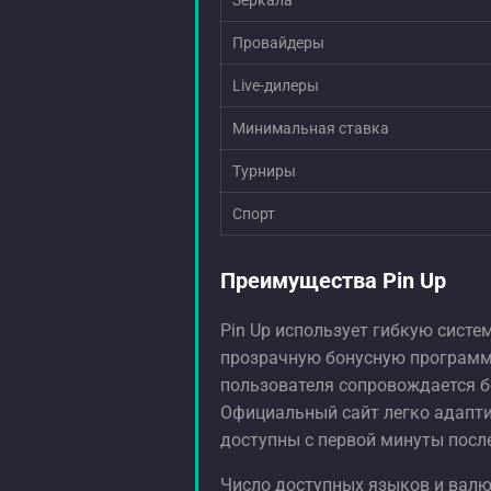
Зеркала
Провайдеры
Live-дилеры
Минимальная ставка
Турниры
Спорт
Преимущества Pin Up
Pin Up использует гибкую систе
прозрачную бонусную программу
пользователя сопровождается б
Официальный сайт легко адапти
доступны с первой минуты после
Число доступных языков и валю