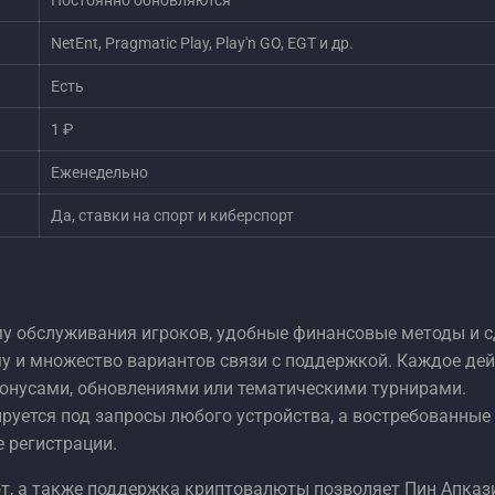
Постоянно обновляются
NetEnt, Pragmatic Play, Play'n GO, EGT и др.
Есть
1 ₽
Еженедельно
Да, ставки на спорт и киберспорт
му обслуживания игроков, удобные финансовые методы и с
 и множество вариантов связи с поддержкой. Каждое дей
онусами, обновлениями или тематическими турнирами.
руется под запросы любого устройства, а востребованные
 регистрации.
т, а также поддержка криптовалюты позволяет Пин Апказ