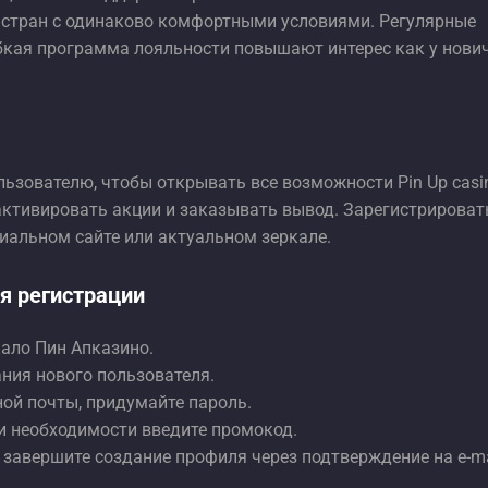
 стран с одинаково комфортными условиями. Регулярные
бкая программа лояльности повышают интерес как у нович
ьзователю, чтобы открывать все возможности Pin Up casi
 активировать акции и заказывать вывод. Зарегистрироват
иальном сайте или актуальном зеркале.
я регистрации
кало Пин Апказино.
ния нового пользователя.
ой почты, придумайте пароль.
и необходимости введите промокод.
 завершите создание профиля через подтверждение на e-ma