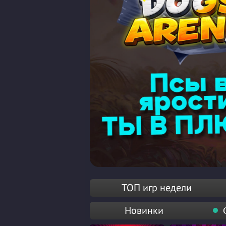
ТОП игр недели
Новинки