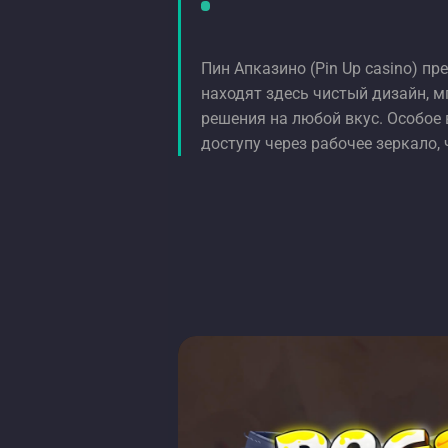
Пин Апказино (Pin Up casino) п
находят здесь чистый дизайн, 
решения на любой вкус. Особое
доступу через рабочее зеркало,