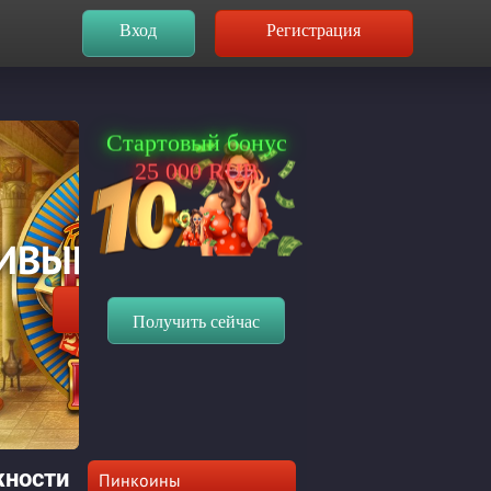
Вход
Регистрация
Стартовый бонус
25 000 RUB
ИВЫЕ ДИЛЕРЫ 24/7
Перейти в раздел
Получить сейчас
жности
Пинкоины