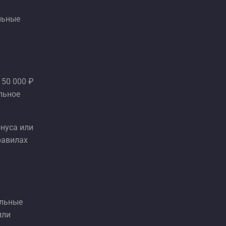
льные
 50 000 ₽
льное
онуса или
равилах
ельные
или