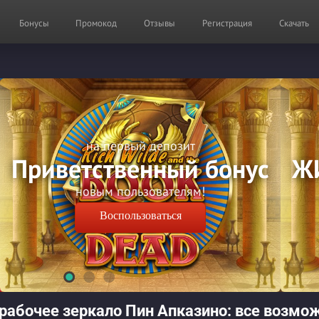
Бонусы
Промокод
Отзывы
Регистрация
Скачать
на первый депозит
Приветственный бонус
Ж
новым пользователям!
Воспользоваться
рабочее зеркало Пин Апказино: все возмо